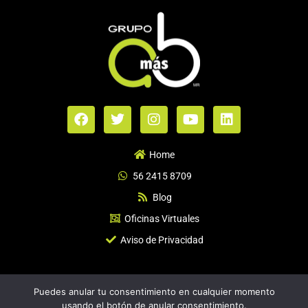
F
T
I
Y
L
a
w
n
o
i
c
i
s
u
n
e
t
t
t
k
Home
b
t
a
u
e
56 2415 8709‬
o
e
g
b
d
o
r
r
e
i
Blog
k
a
n
Oficinas Virtuales
m
Aviso de Privacidad
©️2021 Grupo AmásB. Todos los Derechos Reservados |
Puedes anular tu consentimiento en cualquier momento
contacto@grupoamasb.mx |
Aviso de Privacidad
| Desarrollado por
usando el botón de anular consentimiento.