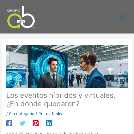
Ir
al
contenido
Los eventos híbridos y virtuales.
¿En dónde quedaron?
/
Sin categoría
/ Por
ux funky
En los últimos años, hemos sido testigos de una