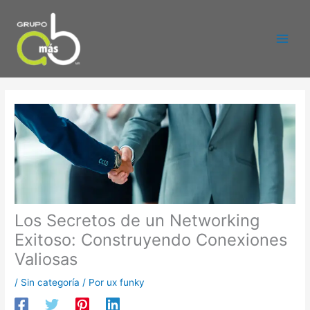
Ir
al
contenido
Los Secretos de un Networking
Exitoso: Construyendo Conexiones
Valiosas
/
Sin categoría
/ Por
ux funky