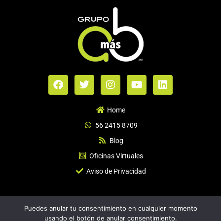
F
T
I
Y
L
a
w
n
o
i
c
i
s
u
n
e
t
t
t
k
Home
b
t
a
u
e
56 2415 8709‬
o
e
g
b
d
o
r
r
e
i
Blog
k
a
n
Oficinas Virtuales
m
Aviso de Privacidad
©️2021 Grupo AmásB. Todos los Derechos Reservados |
Puedes anular tu consentimiento en cualquier momento
contacto@grupoamasb.mx |
Aviso de Privacidad
| Desarrollado por
usando el botón de anular consentimiento.