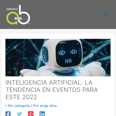
Ir
al
contenido
INTELIGENCIA ARTIFICIAL: LA
TENDENCIA EN EVENTOS PARA
ESTE 2022
/
Sin categoría
/ Por
jorge silva